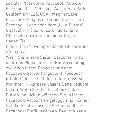
sozialen Netzwerks Facebook, Anbieter
Facebook Inc., 1 Hacker Way, Menlo Park,
California 94025, USA, integriert. Die
Facebook-Plugins erkennen Sie an dem
Facebook-Logo oder dem „Like-Button“
(„Gefällt mir“) auf unserer Seite. Eine
Übersicht über die Facebook-Plugins
finden Sie
hier:
https://developers.facebook.com/doc
s/plugins/
.
Wenn Sie unsere Seiten besuchen, wird
über das Plugin eine direkte Verbindung
zwischen Ihrem Browser und dem
Facebook-Server hergestellt. Facebook
erhält dadurch die Information, dass Sie
mit Ihrer IP-Adresse unsere Seite besucht
haben. Wenn Sie den Facebook „Like-
Button“ anklicken während Sie in Ihrem
Facebook-Account eingeloggt sind, können
Sie die Inhalte unserer Seiten auf Ihrem
Facebook-Profil verlinken. Dadurch kann
Facebook den Besuch unserer Seiten
Ihrem Benutzerkonto zuordnen. Wir
weisen darauf hin, dass wir als Anbieter
der Seiten keine Kenntnis vom Inhalt der